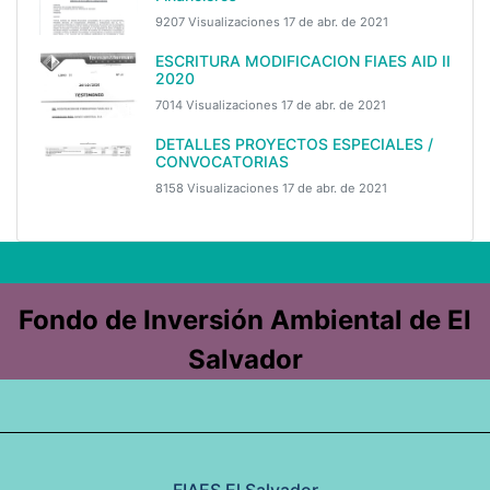
9207 Visualizaciones
17 de abr. de 2021
ESCRITURA MODIFICACION FIAES AID II
2020
7014 Visualizaciones
17 de abr. de 2021
DETALLES PROYECTOS ESPECIALES /
CONVOCATORIAS
8158 Visualizaciones
17 de abr. de 2021
Fondo de Inversión Ambiental de El
Salvador
FIAES El Salvador