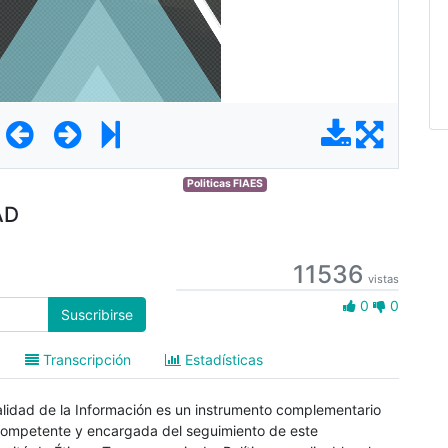
Politicas FIAES
AD
11536
vistas
0 Gustos
0
0
Suscribirse
Transcripción
Estadísticas
ialidad de la Información es un instrumento complementario
 competente y encargada del seguimiento de este