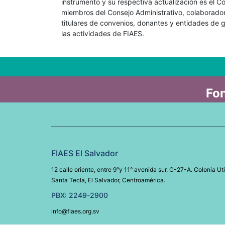
instrumento y su respectiva actualización es el Co
miembros del Consejo Administrativo, colaboradore
titulares de convenios, donantes y entidades de 
las actividades de FIAES.
Fon
FIAES El Salvador
12 calle oriente, entre 9°y 11° avenida sur, C-27-A. Colonia Uti
Santa Tecla, El Salvador, Centroamérica.
PBX: 2249-2900
info@fiaes.org.sv