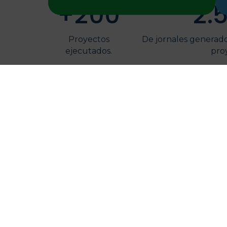
financiamiento ambiental del país.
+
200
2.
Conoce los requisitos
Proyectos
De jornales generado
ejecutados.
pro