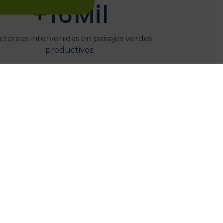
+
16
Mil
táreas intervenidas en paisajes verdes
productivos.