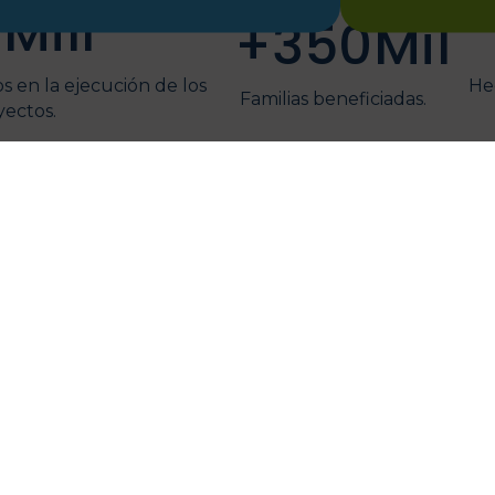
5
Mill
+
350
Mil
s en la ejecución de los
Hec
Familias beneficiadas.
yectos.
Nuestro trabajo