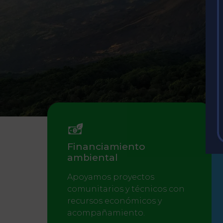
Financiamiento
Participa en l
ambiental
convocatoria
Apoyamos proyectos
comunitarios y técnicos con
recursos económicos y
Se parte del principal mecanismo de
acompañamiento.