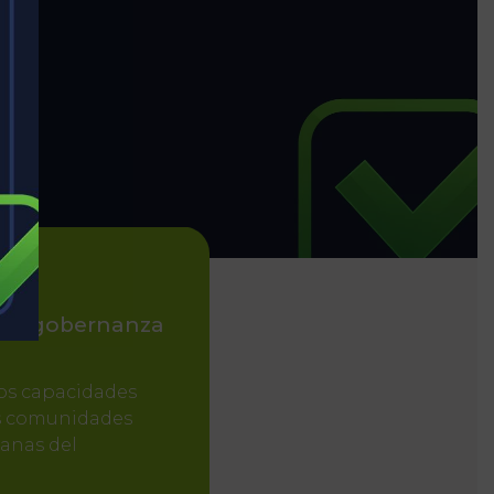
n y gobernanza
l
os capacidades
as comunidades
anas del