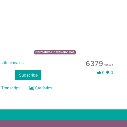
Normativas institucionales
6379
stitucionales
views
0 Likes
0
0
Subscribe
Transcript
Statistics