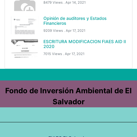
8479 Views .
Apr 14, 2021
Opinión de auditores y Estados
Financieros
9209 Views .
Apr 17, 2021
ESCRITURA MODIFICACION FIAES AID II
2020
7015 Views .
Apr 17, 2021
Fondo de Inversión Ambiental de El
Salvador