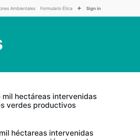
nes Ambientales
Formulario Ética
Sign in
s
 mil hectáreas intervenidas
es verdes productivos
mil héctareas intervenidas