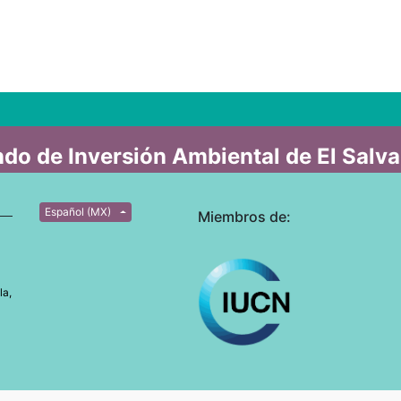
do de Inversión Ambiental de El Salv
Español (MX)
Miembros de:
la,