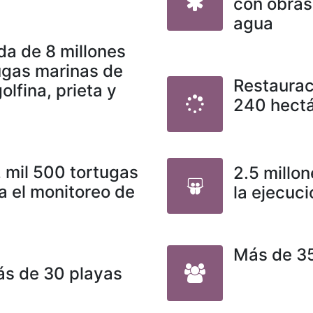
con obras
agua
da de 8 millones
ugas marinas de
Restaurac
olfina, prieta y
240 hectá
 mil 500 tortugas
2.5 millo
a el monitoreo de
la ejecuc
Más de 35
ás de 30 playas