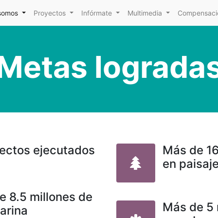
somos
Proyectos
Infórmate
Multimedia
Compensacio
Metas lograda
ectos ejecutados
Más de 16
en paisaj
e 8.5 millones de
Más de 5 
arina