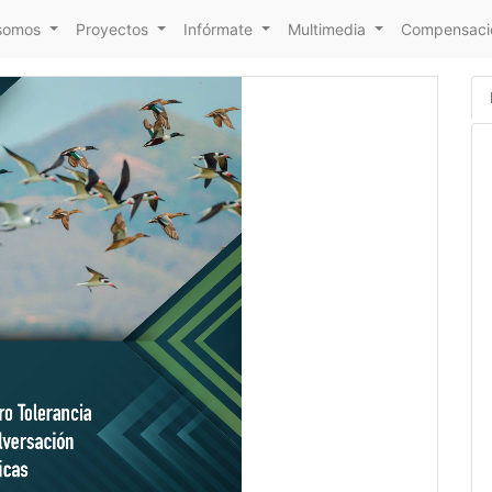
somos
Proyectos
Infórmate
Multimedia
Compensacio