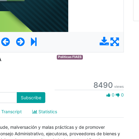
A
Politicas FIAES
8490
views
0 Likes
0
0
Subscribe
Transcript
Statistics
raude, malversación y malas prácticas y de promover
nsejo Administrativo, ejecutoras, proveedores de bienes y