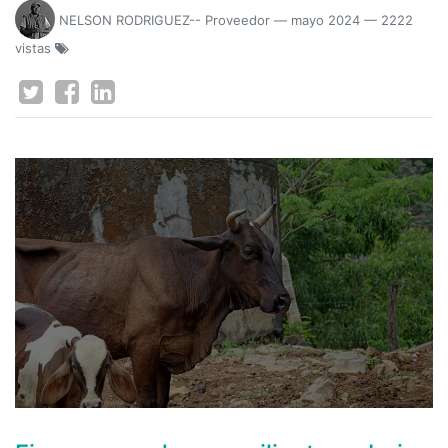
NELSON RODRIGUEZ-- Proveedor
—
mayo 2024
— 2222
vistas