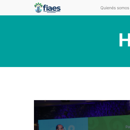
Quienés somos
H