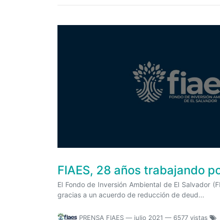
FIAES, 28 años trabajando po
El Fondo de Inversión Ambiental de El Salvador (
gracias a un acuerdo de reducción de deud...
PRENSA FIAES
—
julio 2021
— 6577 vistas