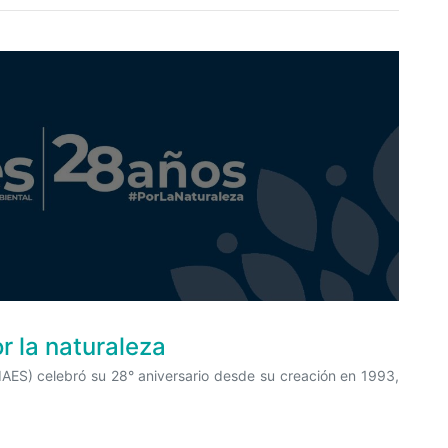
r la naturaleza
FIAES) celebró su 28° aniversario desde su creación en 1993,