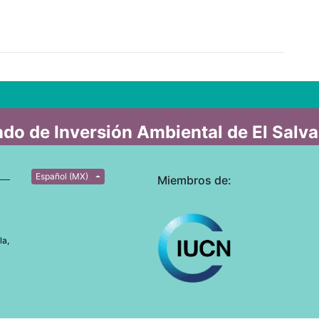
do de Inversión Ambiental de El Salv
Español (MX)
Miembros de:
la,