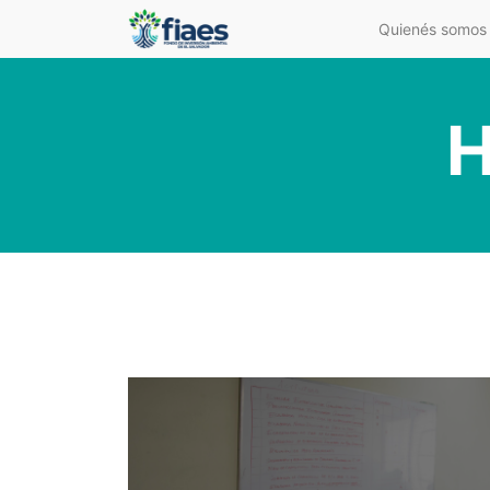
Quienés somos
H