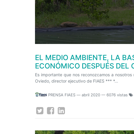
EL MEDIO AMBIENTE, LA B
ECONÓMICO DESPUÉS DEL 
Es importante que nos reconozcamos a nosotros m
Oviedo, director ejecutivo de FIAES *** *...
PRENSA FIAES
—
abril 2020
— 6076 vistas