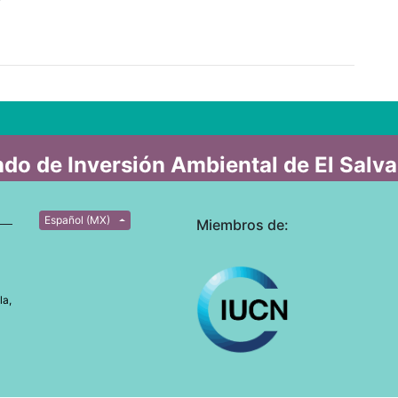
do de Inversión Ambiental de El Salv
Español (MX)
Miembros de:
la,