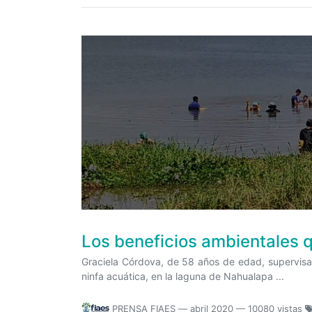
Los beneficios ambientales 
Graciela Córdova, de 58 años de edad, supervisa 
ninfa acuática, en la laguna de Nahualapa ...
PRENSA FIAES
—
abril 2020
— 10080 vistas