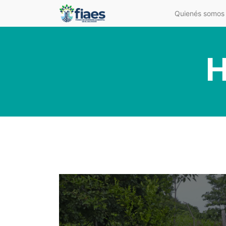
Quienés somos
H