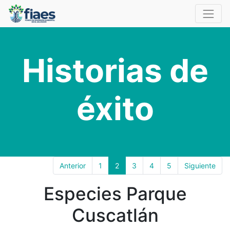
Historias de
éxito
Anterior
1
2
3
4
5
Siguiente
Especies Parque
Cuscatlán