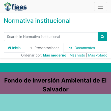
Normativa institucional
Inicio
Presentaciones
Documentos
1
13
Ordenar por:
Más moderno
|
Más visto
|
Más votado
Fondo de Inversión Ambiental de El
Salvador