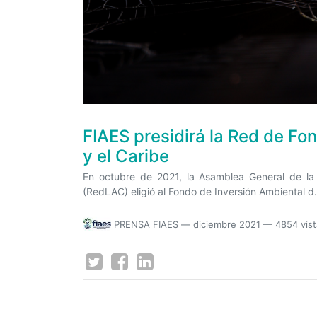
FIAES presidirá la Red de F
y el Caribe
En octubre de 2021, la Asamblea General de la
(RedLAC) eligió al Fondo de Inversión Ambiental d.
PRENSA FIAES
—
diciembre 2021
— 4854 vis