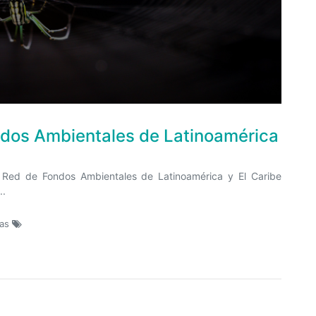
ondos Ambientales de Latinoamérica
 Red de Fondos Ambientales de Latinoamérica y El Caribe
..
tas