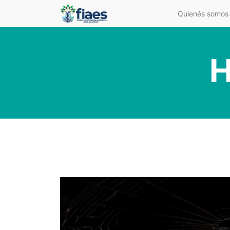
Quienés somos
H