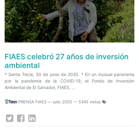
FIAES celebró 27 años de inversión
ambiental
* Santa Tecla, 30 de junio de 2020. * En un inusual panorama
por la pandemia de la COVID-19, el Fondo de Inversión
Ambiental de El Salvador, FIAES, ...
PRENSA FIAES
—
julio 2020
— 5345 vistas