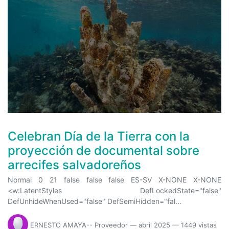
Celebran Día de la Tierra con la
proyección de documental sobre
arrecifes salvadoreños
Normal 0 21 false false false ES-SV X-NONE X-NONE
<w:LatentStyles DefLockedState="false"
DefUnhideWhenUsed="false" DefSemiHidden="fal...
ERNESTO AMAYA-- Proveedor
—
abril 2025
— 1449 vistas