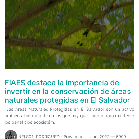
FIAES destaca la importancia de
invertir en la conservación de áreas
naturales protegidas en El Salvador
“Las Áreas Naturales Protegidas en El Salvador son un activo
ambiental importante en los que hay que invertir para mantener
los beneficios ecosistém...
NELSON RODRIGUEZ-- Proveedor
—
abril 2022
— 5909