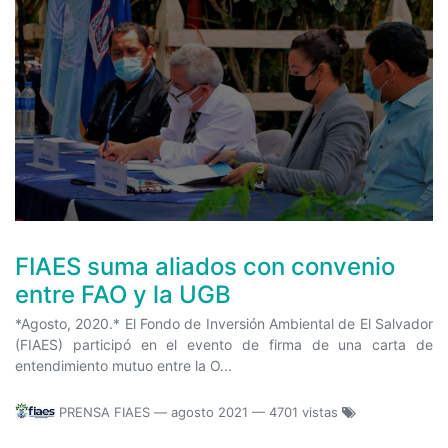
FIAES suma aliados con convenio
entre FAO y la UGB
*Agosto, 2020.* El Fondo de Inversión Ambiental de El Salvador
(FIAES) participó en el evento de firma de una carta de
entendimiento mutuo entre la O...
PRENSA FIAES
—
agosto 2021
— 4701 vistas