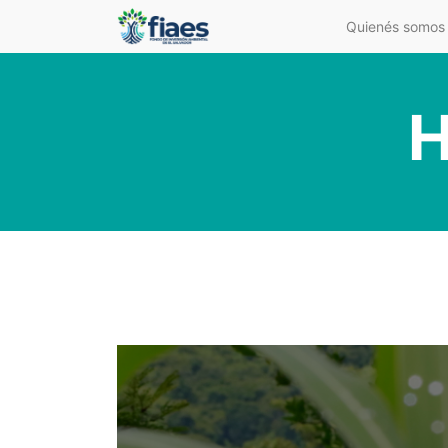
Quienés somos
H