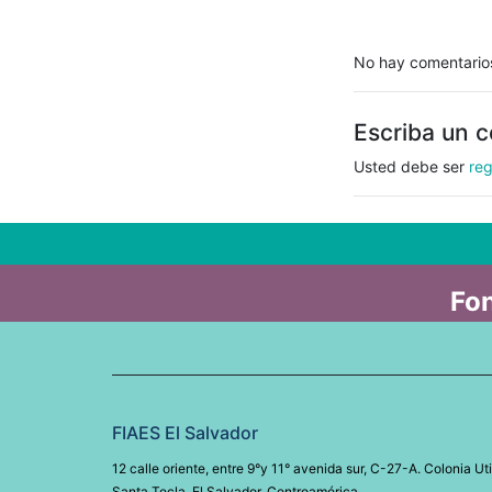
No hay comentario
Escriba un 
Usted debe ser
reg
Fon
FIAES El Salvador
12 calle oriente, entre 9°y 11° avenida sur, C-27-A. Colonia Uti
Santa Tecla, El Salvador, Centroamérica.