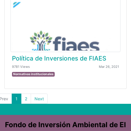
Política de Inversiones de FIAES
9781 Views
Mar 26, 2021
Normativas institucionales
Prev
1
2
Next
Fondo de Inversión Ambiental de El