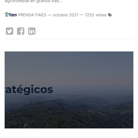
agroforestal en granos bás...
PRENSA FIAES
—
octubre 2021
— 7252 vistas