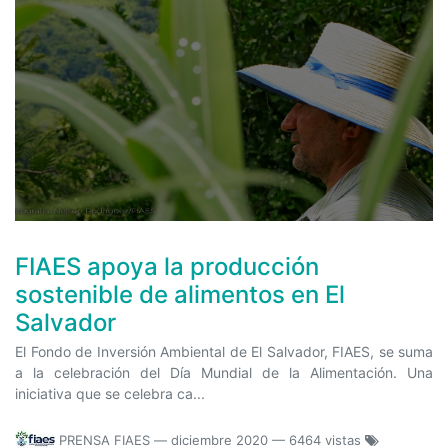
FIAES apoya la producción
sostenible de alimentos en El
Salvador
El Fondo de Inversión Ambiental de El Salvador, FIAES, se suma
a la celebración del Día Mundial de la Alimentación. Una
iniciativa que se celebra ca...
PRENSA FIAES
—
diciembre 2020
— 6464 vistas