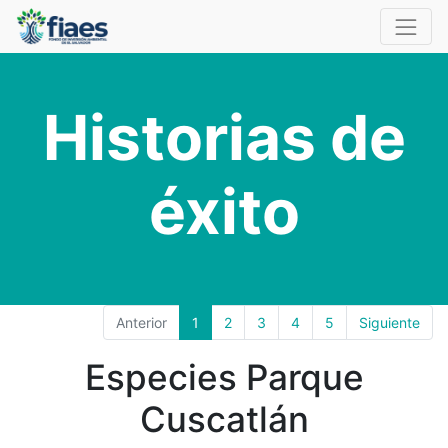
Historias de
éxito
Anterior
1
2
3
4
5
Siguiente
Especies Parque
Cuscatlán