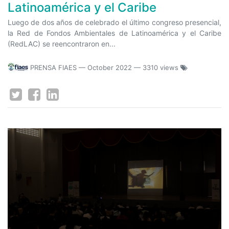
Latinoamérica y el Caribe
Luego de dos años de celebrado el último congreso presencial,
la Red de Fondos Ambientales de Latinoamérica y el Caribe
(RedLAC) se reencontraron en...
PRENSA FIAES
—
October 2022
— 3310 views