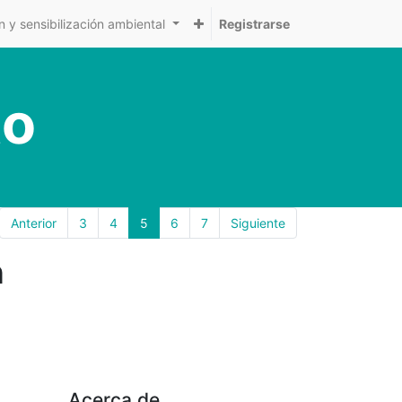
 y sensibilización ambiental
Registrarse
to
Anterior
3
4
5
6
7
Siguiente
n
Acerca de