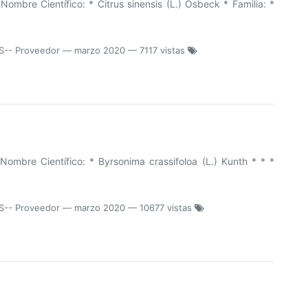
mbre Científico: * Citrus sinensis (L.) Osbeck * Familia: *
S-- Proveedor
—
marzo 2020
— 7117 vistas
mbre Científico: * Byrsonima crassifoloa (L.) Kunth * * *
S-- Proveedor
—
marzo 2020
— 10677 vistas