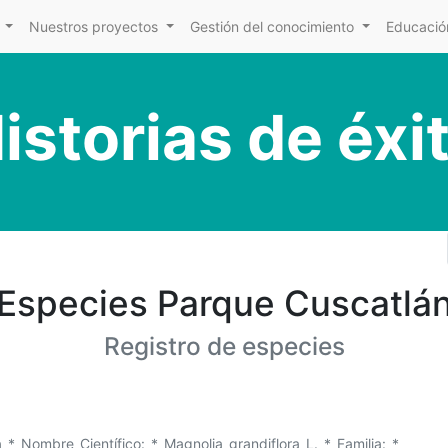
Nuestros proyectos
Gestión del conocimiento
Educación
istorias de éxi
Especies Parque Cuscatlá
Registro de especies
Nombre Científico: * Magnolia grandiflora L. * Familia: *