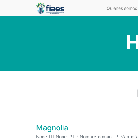
Quienés somos
H
Magnolia
None [1] None [2] * Nombre común: * Magnolia * 