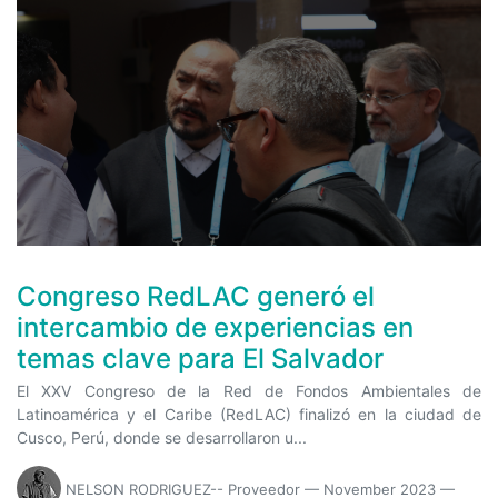
Congreso RedLAC generó el
intercambio de experiencias en
temas clave para El Salvador
El XXV Congreso de la Red de Fondos Ambientales de
Latinoamérica y el Caribe (RedLAC) finalizó en la ciudad de
Cusco, Perú, donde se desarrollaron u...
NELSON RODRIGUEZ-- Proveedor
—
November 2023
—