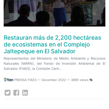
Restauran más de 2,200 hectáreas
de ecosistemas en el Complejo
Jaltepeque en El Salvador
Representantes del Ministerio de Medio Ambiente y Recursos
Naturales (MARN), del Fondo de Inversión Ambiental de El
Salvador (FIAES), la Comisión Cent...
PRENSA FIAES
—
December 2022
— 3885 views