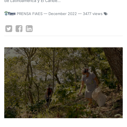
de Latinoamérica y El Caribe...
PRENSA FIAES
—
December 2022
— 3477 views