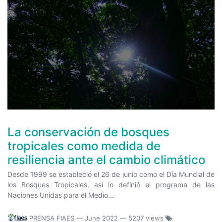
La conservación de bosques
tropicales como medida de
resiliencia ante el cambio climático
Desde 1999 se estableció el 26 de junio como el Día Mundial de
los Bosques Tropicales, así lo definió el programa de las
Naciones Unidas para el Medio...
PRENSA FIAES
—
June 2022
— 5207 views