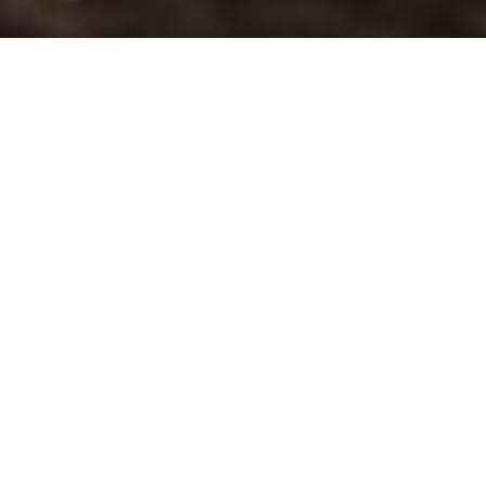
Las costas salvadoreñas reciben cada año la visita de
cuatro de los cinco tipos de tortuga marina que
forman parte de los quelónidos (Cheloniidae). Estas
especies son la Prieta, Carey, Golfina y Baule, esta
última reconocida en peligro de extinción por la UICN
(Unión Internacional para la Conservación de la
Naturaleza) y la CITES (Convención sobre el Comercio
Internacional de Especies Amenazadas de Fauna y
Flora Silvestres).
El Fondo de Inversión Ambiental de El Salvador
(FIAES) desarrolla, desde hace 18 años, el programa
de protección y conservación de las especies de
tortuga marina que existen en nuestras costas,