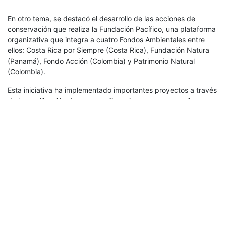
En otro tema, se destacó el desarrollo de las acciones de
conservación que realiza la Fundación Pacífico, una plataforma
organizativa que integra a cuatro Fondos Ambientales entre
ellos: Costa Rica por Siempre (Costa Rica), Fundación Natura
(Panamá), Fondo Acción (Colombia) y Patrimonio Natural
(Colombia).
Esta iniciativa ha implementado importantes proyectos a través
de la movilización de recursos financieros que se canalizan a
las organizaciones locales del Pacífico Este Tropical, con
quienes se implementan las acciones de conservación de los
recursos costero-marinos.
Los principales ejes de trabajo se relacionan con la
implementación de políticas regionales para mejorar la gestión
de las áreas marina protegidas, el impulso a iniciativas
económicas azules, apoyar corredores marinos transfronterizos
y mantener un control y vigilancia en los ámbitos ambientales.