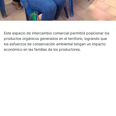
Este espacio de intercambio comercial permitirá posicionar los
productos orgánicos generados en el territorio, logrando que
los esfuerzos de conservación ambiental tengan un impacto
económico en las familias de los productores.
FIAES ejecuta diversas acciones de apoyo a la producción
orgánica como parte del avance del proyecto del Fondo de
Desarrollo Verde y otras fuentes de financiamiento que han
potenciado las capacidades de las comunidades en el área de
conservación Imposible-Barra de Santiago. Al agro mercado
también se vincularán productores de los municipios de Tacuba
y Jujutla, en donde participan mil trabajadores agrícolas que
desarrollan Sistemas Agroforestales basado en café y granos
básicos, y sistemas silvopastoriles.
Además, Oviedo reiteró el compromiso de FIAES para continuar