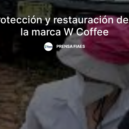
rotección y restauración d
la marca W Coffee
PRENSA FIAES