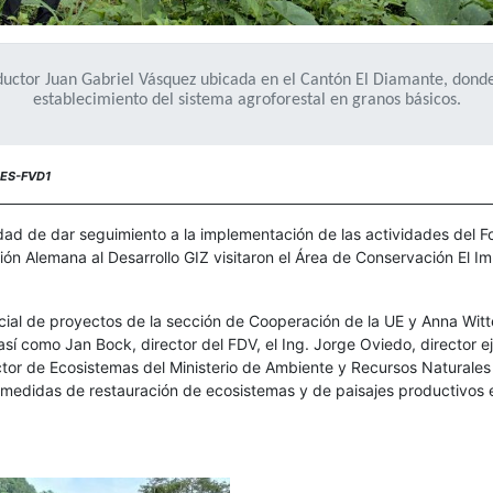
ductor Juan Gabriel Vásquez ubicada en el Cantón El Diamante, donde 
establecimiento del sistema agroforestal en granos básicos.
IAES-FVD1
idad de dar seguimiento a la implementación de las actividades del F
n Alemana al Desarrollo GIZ visitaron el Área de Conservación El Imp
icial de proyectos de la sección de Cooperación de la UE y Anna Witt
í como Jan Bock, director del FDV, el Ing. Jorge Oviedo, director e
ector de Ecosistemas del Ministerio de Ambiente y Recursos Naturales
s medidas de restauración de ecosistemas y de paisajes productivos 