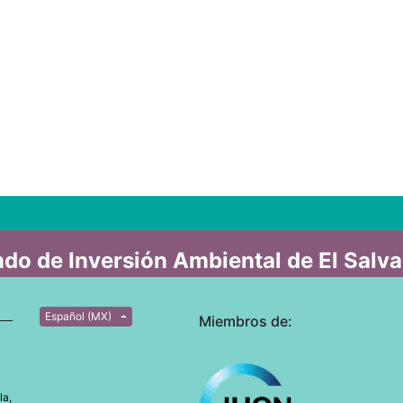
do de Inversión Ambiental de El Salv
Español (MX)
Miembros de:
la,