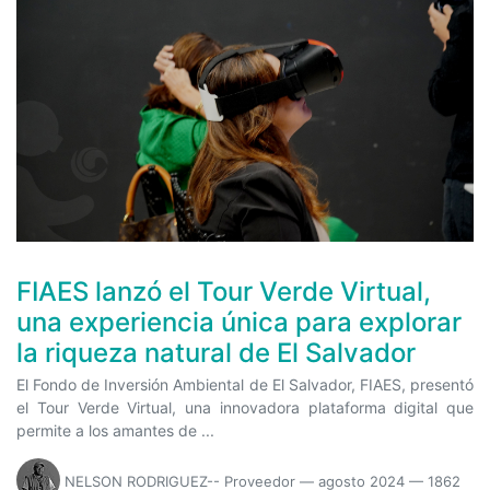
FIAES lanzó el Tour Verde Virtual,
una experiencia única para explorar
la riqueza natural de El Salvador
El Fondo de Inversión Ambiental de El Salvador, FIAES, presentó
el Tour Verde Virtual, una innovadora plataforma digital que
permite a los amantes de ...
NELSON RODRIGUEZ-- Proveedor
—
agosto 2024
— 1862