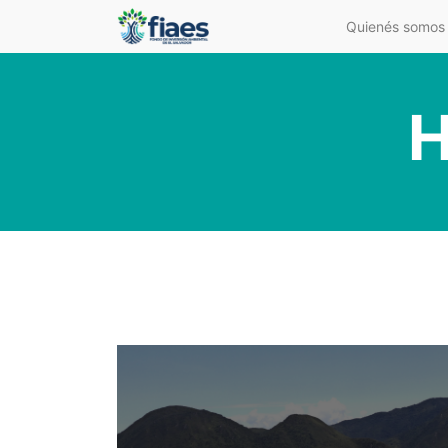
Quienés somos
H