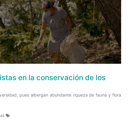
stas en la conservación de los
iversidad, pues albergan abundante riqueza de fauna y flora
tas