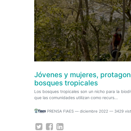
Jóvenes y mujeres, protagoni
bosques tropicales
Los bosques tropicales son un nicho para la biod
que las comunidades utilizan como recurs...
PRENSA FIAES
—
diciembre 2022
— 3429 vis