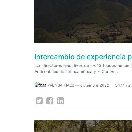
Intercambio de experiencia p
Los directores ejecutivos de los 19 fondos ambien
Ambientales de Latinoamérica y El Caribe...
PRENSA FIAES
—
diciembre 2022
— 3477 vis