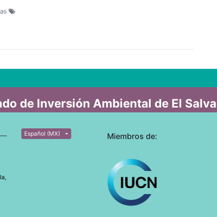
tas
do de Inversión Ambiental de El Salv
Español (MX)
Miembros de:
la,