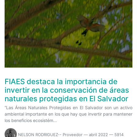
FIAES destaca la importancia de
invertir en la conservación de áreas
naturales protegidas en El Salvador
“Las Áreas Naturales Protegidas en El Salvador son un activo
ambiental importante en los que hay que invertir para mantener
los beneficios ecosistém...
NELSON RODRIGUEZ-- Proveedor
—
abril 2022
— 5914