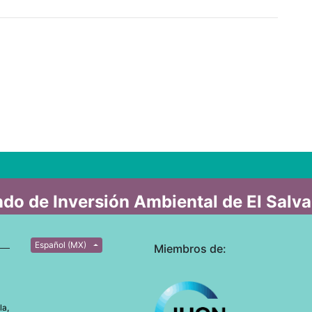
do de Inversión Ambiental de El Salv
Español (MX)
Miembros de:
la,